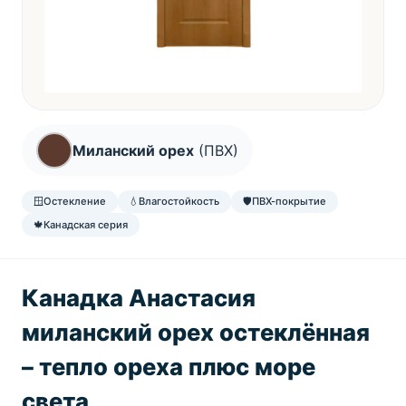
Миланский орех
(ПВХ)
🪟
Остекление
💧
Влагостойкость
🛡️
ПВХ-покрытие
🍁
Канадская серия
Канадка Анастасия
миланский орех остеклённая
– тепло ореха плюс море
света