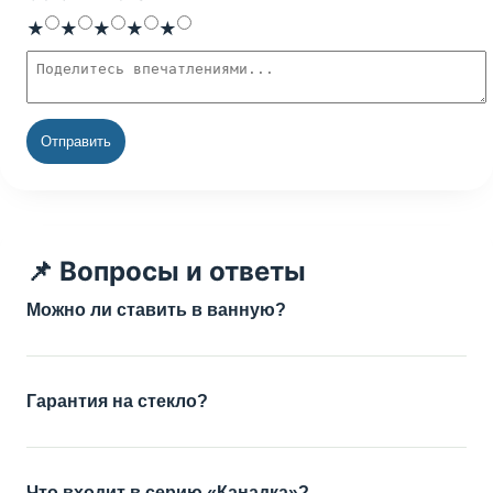
Оценка
1 звезда
2 звезды
3 звезды
4 звезды
5 звёзд
★
★
★
★
★
Текст отзыва
Отправить
📌 Вопросы и ответы
Можно ли ставить в ванную?
Гарантия на стекло?
Что входит в серию «Канадка»?