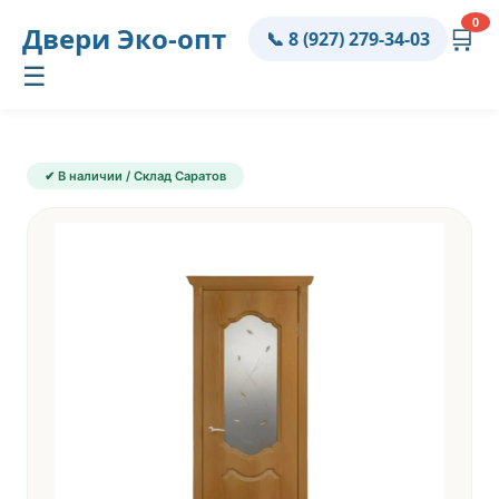
0
Двери
Эко-опт
🛒
📞 8 (927) 279-34-03
☰
✔ В наличии / Склад Саратов