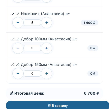
📏
📏 Наличник (Анастасия)
шт.
−
+
1 400 ₽
📐
📐 Добор 100мм (Анастасия)
шт.
−
+
0 ₽
📐
📐 Добор 150мм (Анастасия)
шт.
−
+
0 ₽
💰 Итоговая цена:
6 760 ₽
🛒 В корзину