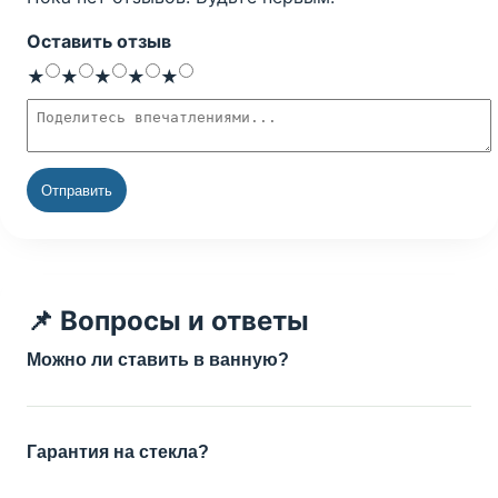
Оставить отзыв
Оценка
1 звезда
2 звезды
3 звезды
4 звезды
5 звёзд
★
★
★
★
★
Текст отзыва
Отправить
📌 Вопросы и ответы
Можно ли ставить в ванную?
Гарантия на стекла?