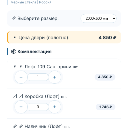
Чёрные стекла | Россия
📏 Выберите размер:
🚪 Цена двери (полотно):
4 850 ₽
📦 Комплектация
🚪
🚪 Лофт 109 Санторини
шт.
−
+
4 850 ₽
📐
📐 Коробка (Лофт)
шт.
−
+
1 746 ₽
📏
📏 Наличник (Лофт)
шт.