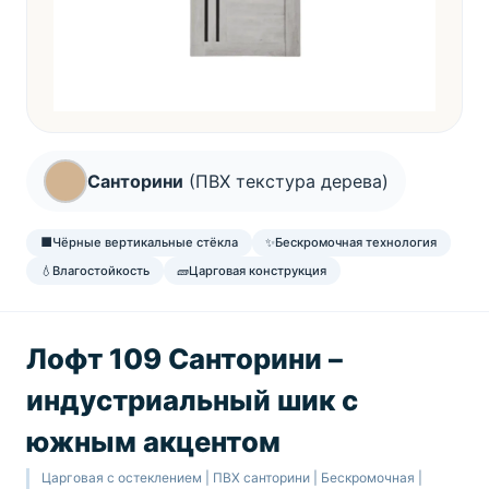
Санторини
(ПВХ текстура дерева)
⬛
Чёрные вертикальные стёкла
✨
Беcкромочная технология
💧
Влагостойкость
🧱
Царговая конструкция
Лофт 109 Санторини –
индустриальный шик с
южным акцентом
Царговая с остеклением | ПВХ санторини | Беcкромочная |