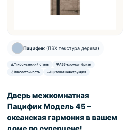
Пацифик
(ПВХ текстура дерева)
🌊
Тихоокеанский стиль
🖤
ABS-кромка чёрная
💧
Влагостойкость
🧱
Щитовая конструкция
Дверь межкомнатная
Пацифик Модель 45 –
океанская гармония в вашем
доме по суперцене!