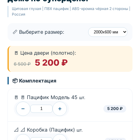
Щитовая глухая | ПВХ пацифик | ABS-кромка чёрная 2 стороны |
Россия
📏 Выберите размер:
🚪 Цена двери (полотно):
5 200 ₽
6 500 ₽
📦 Комплектация
🚪
🚪 Пацифик Модель 45
шт.
−
+
5 200 ₽
📐
📐 Коробка (Пацифик)
шт.