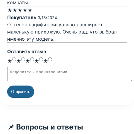
комнаты.
★★★★★
Покупатель
3/18/2024
Оттенок пацифик визуально расширяет
маленькую прихожую. Очень рад, что выбрал
именно эту модель.
Оставить отзыв
Оценка
1 звезда
2 звезды
3 звезды
4 звезды
5 звёзд
★
★
★
★
★
Текст отзыва
Отправить
📌 Вопросы и ответы