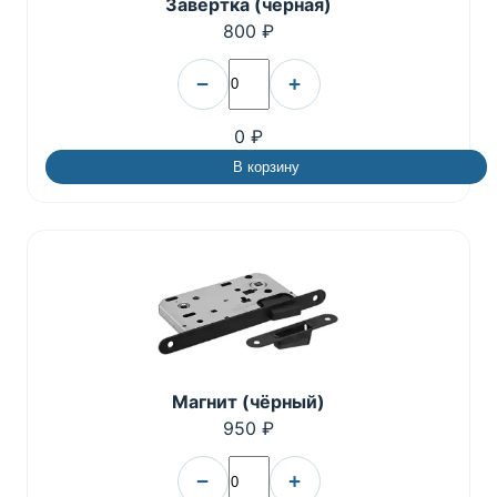
Завёртка (чёрная)
800 ₽
−
+
0 ₽
В корзину
Магнит (чёрный)
950 ₽
−
+