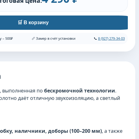
тоговая цена:
🛒 В корзину
у – 500₽
📏 Замер в счёт установки
📞
8 (927) 279-34-03
а
, выполненная по
бескромочной технологии
.
полотно даёт отличную звукоизоляцию, а светлый
обку, наличники, доборы (100–200 мм)
, а также