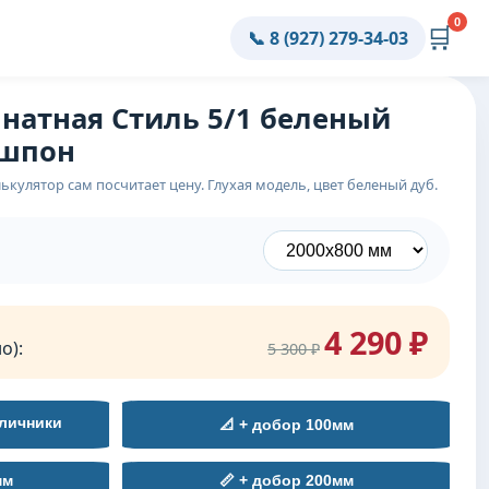
0
🛒
📞 8 (927) 279-34-03
натная Стиль 5/1 беленый
ошпон
ькулятор сам посчитает цену. Глухая модель, цвет беленый дуб.
4 290 ₽
о):
5 300 ₽
личники
📐 + добор 100мм
мм
📏 + добор 200мм