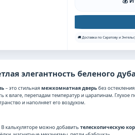
💰 И
🚚 Доставка по Саратову и Энгельс
етлая элегантность беленого дуб
ль
– это стильная
межкомнатная дверь
без остекления
ь к влаге, перепадам температур и царапинам. Глухое 
ранство и наполняет его воздухом.
. В калькуляторе можно добавить
телескопическую кор
ёлки, магнитные механизмы, петли «бабочка».