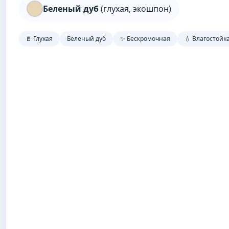
Беленый дуб
(глухая, экошпон)
🚪 Глухая
Беленый дуб
✨ Бескромочная
💧 Влагостойк