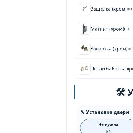
Защелка (хром)
шт.
Магнит (хром)
шт.
Завёртка (хром)
шт
Петли бабочка хро
🛠️
🔧 Установка двери
Не нужна
0 ₽