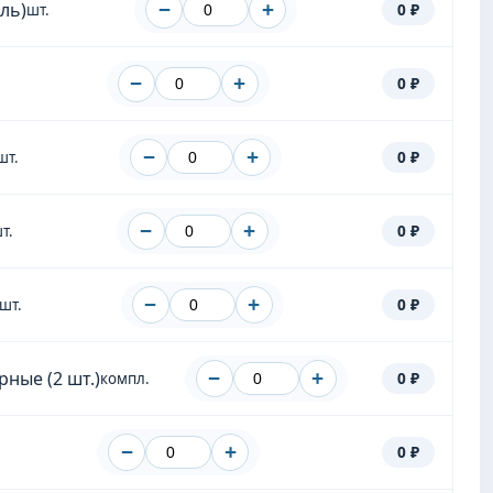
ль)
−
+
0 ₽
шт.
−
+
0 ₽
−
+
0 ₽
шт.
−
+
0 ₽
т.
−
+
0 ₽
шт.
ные (2 шт.)
−
+
0 ₽
компл.
−
+
0 ₽