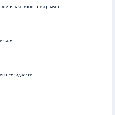
кромочная технология радует.
тильно.
ляет солидности.