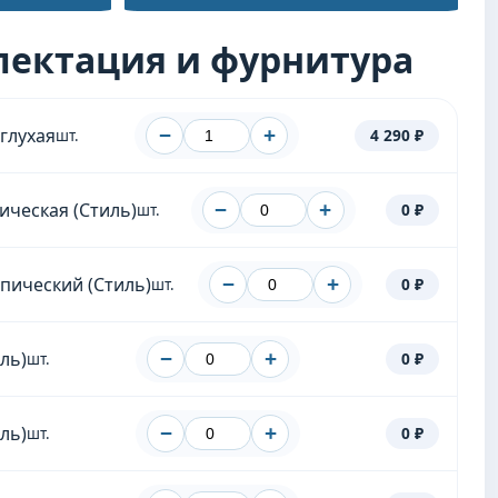
лектация и фурнитура
 глухая
−
+
4 290 ₽
шт.
ическая (Стиль)
−
+
0 ₽
шт.
пический (Стиль)
−
+
0 ₽
шт.
ль)
−
+
0 ₽
шт.
ль)
−
+
0 ₽
шт.