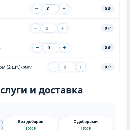
−
+
0 ₽
−
+
0 ₽
−
+
0 ₽
.
м (2 шт.)
−
+
0 ₽
компл.
 Услуги и доставка
Без доборов
С доборами
4 000 ₽
4 500 ₽