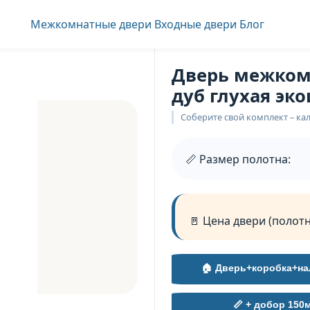
Межкомнатные двери
Входные двери
Блог
Дверь межком
дуб глухая эк
Соберите свой комплект – кал
📏 Размер полотна:
🚪 Цена двери (полотн
🏠 Дверь+коробка+на
📏 + добор 150