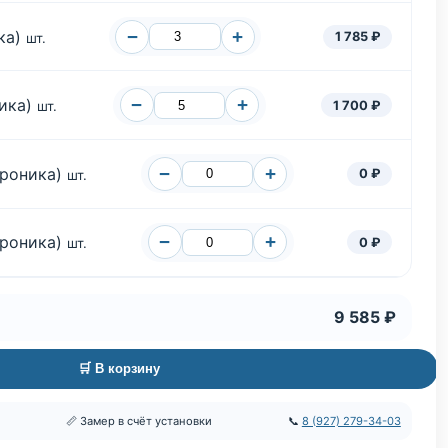
−
+
ка)
1 785 ₽
шт.
−
+
ника)
1 700 ₽
шт.
−
+
ероника)
0 ₽
шт.
−
+
ероника)
0 ₽
шт.
9 585 ₽
🛒 В корзину
📏 Замер в счёт установки
📞
8 (927) 279-34-03