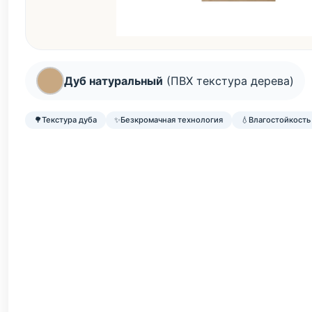
Дуб натуральный
(ПВХ текстура дерева)
🌳
Текстура дуба
✨
Безкромачная технология
💧
Влагостойкость