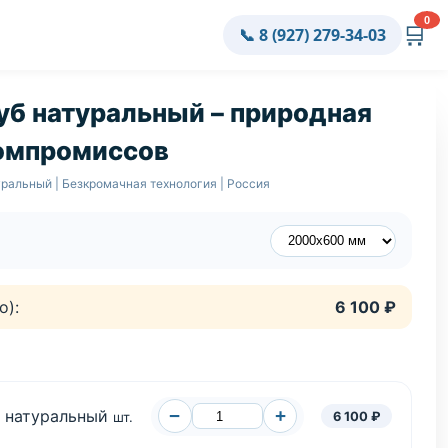
0
🛒
📞 8 (927) 279-34-03
уб натуральный – природная
компромиссов
уральный | Безкромачная технология | Россия
о):
6 100 ₽
−
+
б натуральный
6 100 ₽
шт.