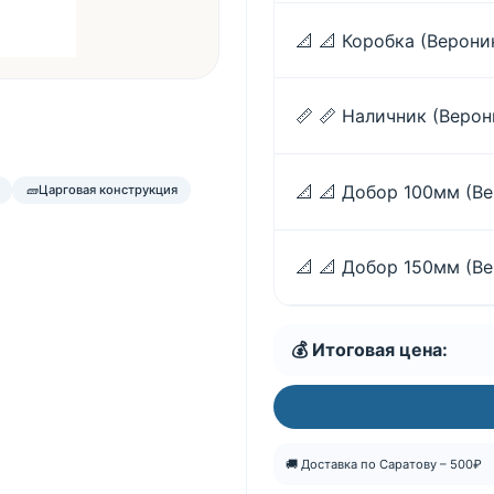
📐
📐 Коробка (Верони
📏
📏 Наличник (Веро
📐
📐 Добор 100мм (В
🧱
Царговая конструкция
📐
📐 Добор 150мм (В
💰 Итоговая цена:
🚚 Доставка по Саратову – 500₽