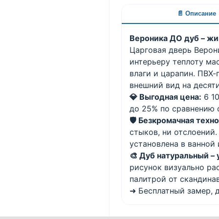
📄 Описание
Вероника ДО дуб – жи
Царговая дверь Верон
интерьеру теплоту ма
влаги и царапин. ПВХ
внешний вид на десят
💎 Выгодная цена:
6 10
до 25% по сравнению 
🛡️ Безкромачная техн
стыков, ни отслоений.
установлена в ванной 
🎨 Дуб натуральный –
рисунок визуально ра
палитрой от скандинав
➜ Бесплатный замер, д