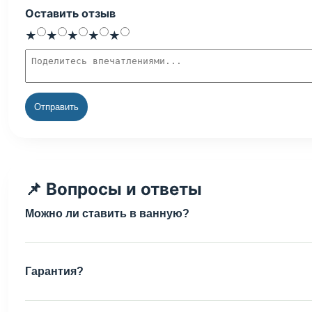
Оставить отзыв
Оценка
1 звезда
2 звезды
3 звезды
4 звезды
5 звёзд
★
★
★
★
★
Текст отзыва
Отправить
📌 Вопросы и ответы
Можно ли ставить в ванную?
Гарантия?