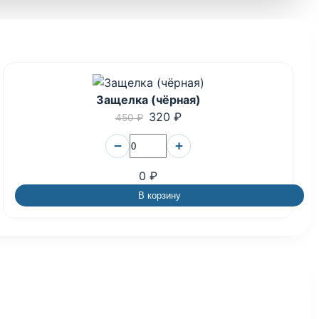
Защелка (чёрная)
320 ₽
450 ₽
−
+
0 ₽
В корзину