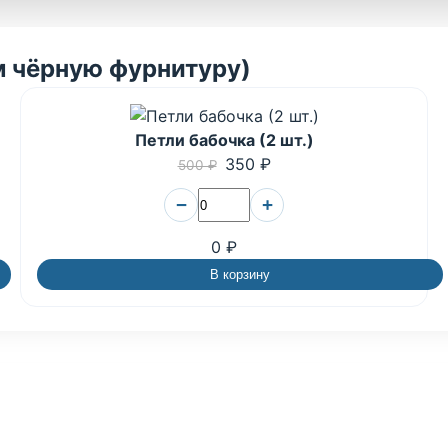
м чёрную фурнитуру)
Петли бабочка (2 шт.)
350 ₽
500 ₽
−
+
0 ₽
В корзину