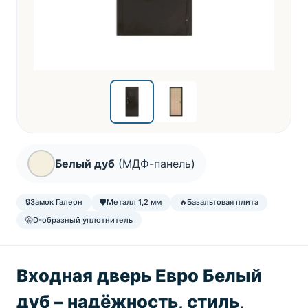
Белый дуб
(МДФ-панель)
🔒
Замок Галеон
🛡️
Металл 1,2 мм
🔥
Базальтовая плита
🤫
D-образный уплотнитель
Входная дверь Евро Белый
дуб – надёжность, стиль,