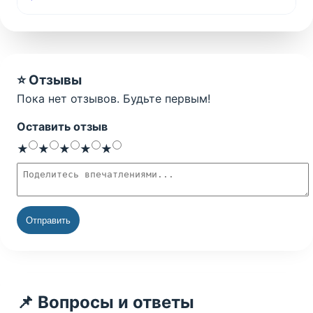
⭐ Отзывы
Пока нет отзывов. Будьте первым!
Оставить отзыв
Оценка
1 звезда
2 звезды
3 звезды
4 звезды
5 звёзд
★
★
★
★
★
Текст отзыва
Отправить
📌 Вопросы и ответы