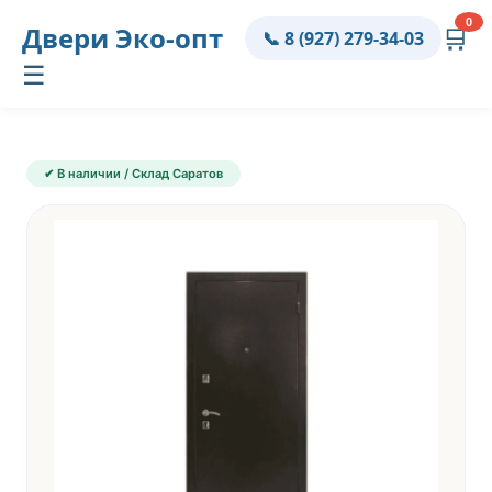
0
Двери
Эко-опт
🛒
📞 8 (927) 279-34-03
☰
✔ В наличии / Склад Саратов