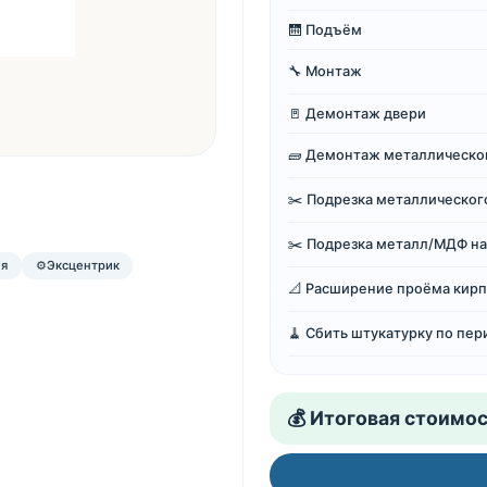
🛗 Подъём
🔧 Монтаж
🚪 Демонтаж двери
🧱 Демонтаж металлической
✂️ Подрезка металлическог
✂️ Подрезка металл/МДФ н
ля
⚙️
Эксцентрик
📐 Расширение проёма кирпи
🧹 Сбить штукатурку по пе
💰 Итоговая стоимос