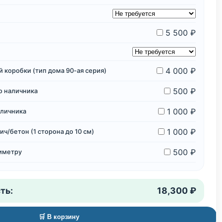
5 500 ₽
4 000 ₽
 коробки (тип дома 90-ая серия)
500 ₽
о наличника
1 000 ₽
аличника
1 000 ₽
ч/бетон (1 сторона до 10 см)
500 ₽
риметру
ть:
18,300 ₽
🛒 В корзину