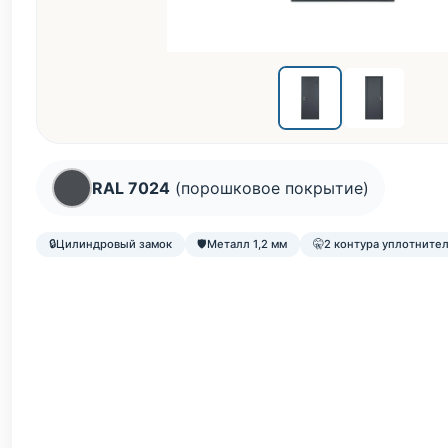
RAL 7024
(порошковое покрытие)
🔒
Цилиндровый замок
🛡️
Металл 1,2 мм
🤫
2 контура уплотните