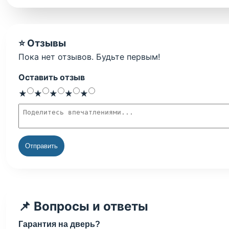
⭐ Отзывы
Пока нет отзывов. Будьте первым!
Оставить отзыв
Оценка
1 звезда
2 звезды
3 звезды
4 звезды
5 звёзд
★
★
★
★
★
Текст отзыва
Отправить
📌 Вопросы и ответы
Гарантия на дверь?