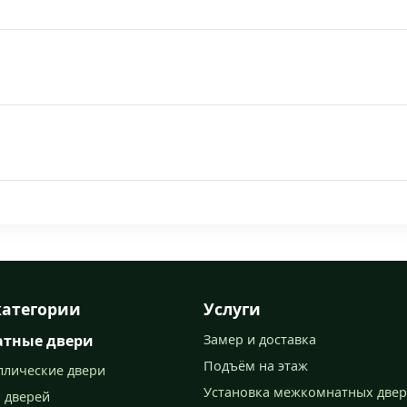
категории
Услуги
тные двери
Замер и доставка
Подъём на этаж
ллические двери
Установка межкомнатных две
 дверей