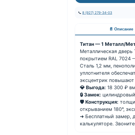
📞
8 (927) 279-34-03
📄 Описание
Титан — 1 Металл/Мет
Металлическая дверь 
покрытием RAL 7024 —
Сталь 1,2 мм, пенопол
уплотнителя обеспеча
эксцентрик повышают 
💎 Выгода:
18 300 ₽ вм
🔒 Замок:
цилиндровый 
🛡️ Конструкция:
толщин
открыванием 180°, экс
➜ Бесплатный замер, 
калькуляторе. Звоните