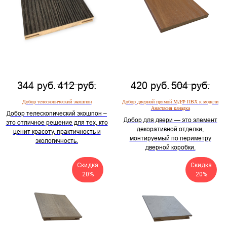
344
руб.
412
руб.
420
руб.
504
руб.
Добор телескопический экошпон
Добор дверной прямой МДФ ПВХ к модели
Анастасия канадка
Добор телескопический экошпон –
Добор для двери — это элемент
это отличное решение для тех, кто
декоративной отделки,
ценит красоту, практичность и
монтируемый по периметру
экологичность.
дверной коробки.
Скидка
Скидка
20%
20%