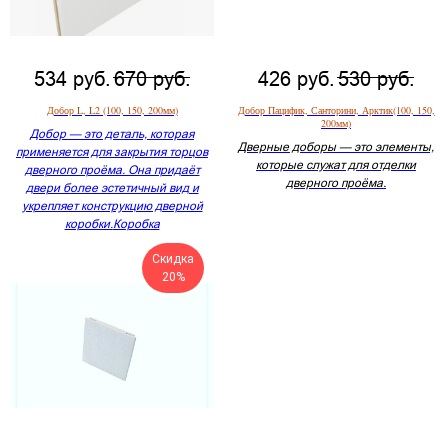
534
руб.
670
руб.
426
руб.
530
руб.
Добор L, L2 (100, 150, 200мм)
Добор Пацифик, Санторини, Арктик(100, 150,
200мм)
Добор — это деталь, которая
Дверные доборы — это элементы,
применяется для закрытия торцов
которые служат для отделки
дверного проёма. Она придаёт
дверного проёма.
двери более эстетичный вид и
укрепляет конструкцию дверной
коробки.
Коробка
Скидка
20%