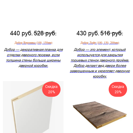
440
руб.
528
руб.
430
руб.
516
руб.
Добор Вероника (100, 150мм)
Добор Лофт (100, 150, 200мм)
Добор — декоративная планка для
Добор — это элемент, который
отделки дверного проема, если
используется для закрытия
толщина стены больше ширины
торцевых стенок дверного проёма.
дверной коробки.
Добор делает вид двери более
завершенным и укрепляет дверную
коробку.
Скидка
Скидка
20%
20%