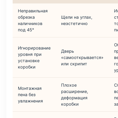
Неправильная
И
обрезка
Щели на углах,
с
наличников
неэстетично
т
под 45°
п
О
Игнорирование
Дверь
п
уровня при
«самооткрывается»
в
установке
или скрипит
г
коробки
у
Плохое
С
Монтажная
расширение,
в
пена без
деформация
п
увлажнения
коробки
з