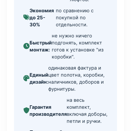
Экономия
по сравнению с
до 25-
покупкой по
30%
отдельности.
не нужно ничего
Быстрый
подгонять, комплект
монтаж:
готов к установке "из
коробки".
одинаковая фактура и
Единый
цвет полотна, коробки,
дизайн:
наличников, доборов и
фурнитуры.
на весь
Гарантия
комплект,
производителя
включая доборы,
петли и ручки.