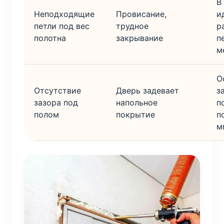
В
Неподходящие
Провисание,
и
петли под вес
трудное
р
полотна
закрывание
п
м
О
Отсутствие
Дверь задевает
з
зазора под
напольное
п
полом
покрытие
п
м