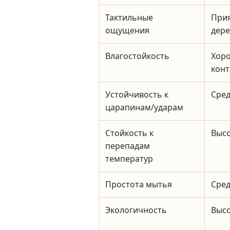
Тактильные
Прия
ощущения
дер
Влагостойкость
Хоро
конт
Устойчивость к
Сре
царапинам/ударам
Стойкость к
Высо
перепадам
температур
Простота мытья
Сред
Экологичность
Высо