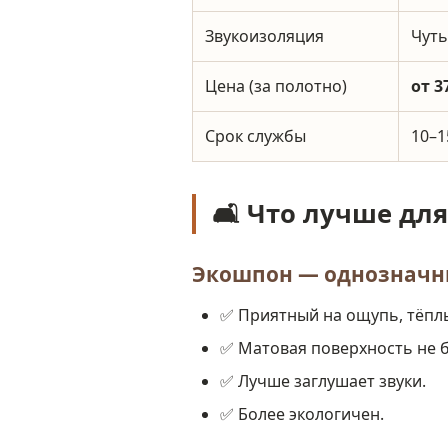
Звукоизоляция
Чуть
Цена (за полотно)
от 3
Срок службы
10–1
🛋️ Что лучше дл
Экошпон — однозначн
✅ Приятный на ощупь, тёпл
✅ Матовая поверхность не б
✅ Лучше заглушает звуки.
✅ Более экологичен.