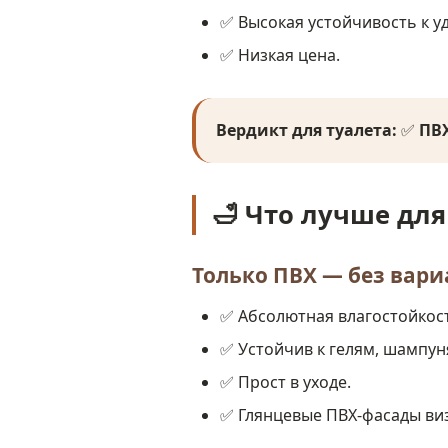
✅ Высокая устойчивость к у
✅ Низкая цена.
Вердикт для туалета:
✅
ПВ
🛁 Что лучше дл
Только ПВХ — без вар
✅ Абсолютная влагостойкос
✅ Устойчив к гелям, шампун
✅ Прост в уходе.
✅ Глянцевые ПВХ-фасады ви