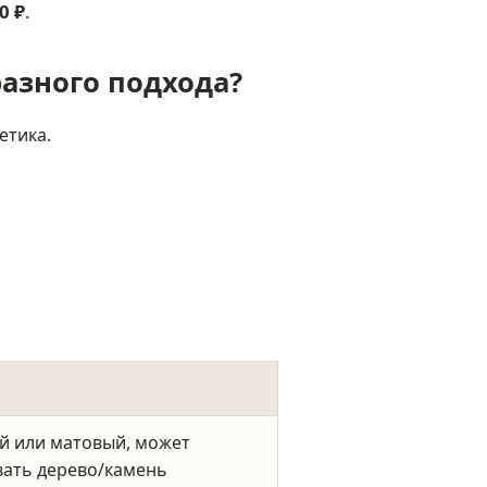
0 ₽
.
разного подхода?
етика.
й или матовый, может
ать дерево/камень