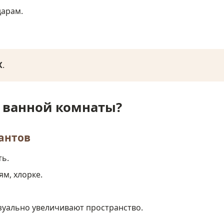
дарам.
Х
.
я ванной комнаты?
иантов
ть.
ям, хлорке.
зуально увеличивают пространство.