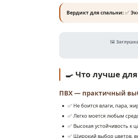
Вердикт для спальни:
✅
Эк
🖼️
Заглушка
🍳 Что лучше для
ПВХ — практичный вы
✅ Не боится влаги, пара, жи
✅ Легко моется любым сред
✅ Высокая устойчивость к ц
✅ Широкий выбор цветов, в