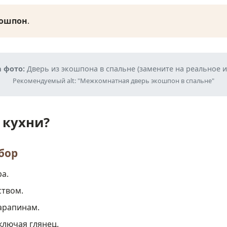
ошпон
.
 фото:
Дверь из экошпона в спальне (замените на реальное 
Рекомендуемый alt: "Межкомнатная дверь экошпон в спальне"
 кухни?
бор
ра.
ством.
арапинам.
ключая глянец.