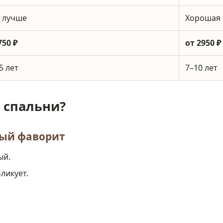
 лучше
Хорошая
750 ₽
от 2950 ₽
5 лет
7–10 лет
я спальни?
ый фаворит
ый.
ликует.