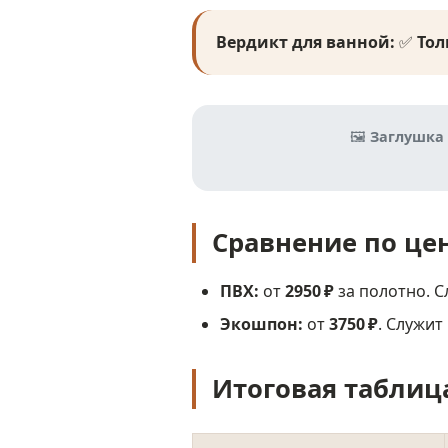
Вердикт для ванной:
✅
Тол
🖼️
Заглушка 
Сравнение по це
ПВХ:
от
2950 ₽
за полотно. С
Экошпон:
от
3750 ₽
. Служит 
Итоговая таблица