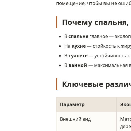
помещение, чтобы вы не ошиб
Почему спальня, 
В
спальне
главное — эколог
На
кухне
— стойкость к жир
В
туалете
— устойчивость к
В
ванной
— максимальная вл
Ключевые разли
Параметр
Эко
Внешний вид
Мато
дере