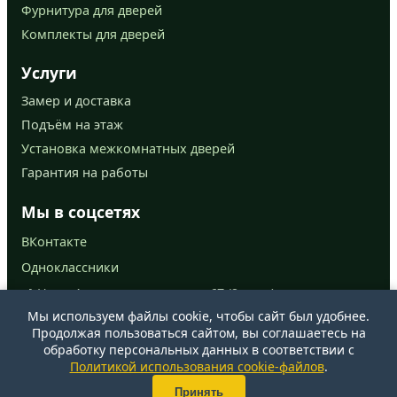
Фурнитура для дверей
Комплекты для дверей
Услуги
Замер и доставка
Подъём на этаж
Установка межкомнатных дверей
Гарантия на работы
Мы в соцсетях
ВКонтакте
Одноклассники
📍 Ново-Астраханское шоссе, 67 (2 этаж)
Мы используем файлы cookie, чтобы сайт был удобнее.
📞
+7 (927) 279-34-03
Продолжая пользоваться сайтом, вы соглашаетесь на
обработку персональных данных в соответствии с
Политикой использования cookie-файлов
.
© 2025 Двери Эко-опт. Все права защищены.
Принять
Политика конфиденциальности
|
Карта сайта
|
Политика cookie