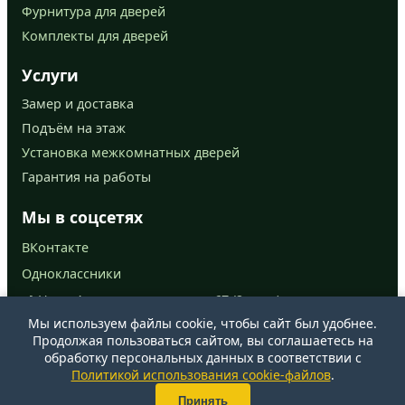
Фурнитура для дверей
Комплекты для дверей
Услуги
Замер и доставка
Подъём на этаж
Установка межкомнатных дверей
Гарантия на работы
Мы в соцсетях
ВКонтакте
Одноклассники
📍 Ново-Астраханское шоссе, 67 (2 этаж)
Мы используем файлы cookie, чтобы сайт был удобнее.
📞
+7 (927) 279-34-03
Продолжая пользоваться сайтом, вы соглашаетесь на
обработку персональных данных в соответствии с
Политикой использования cookie-файлов
.
© 2025 Двери Эко-опт. Все права защищены.
Принять
Политика конфиденциальности
|
Карта сайта
|
Политика cookie