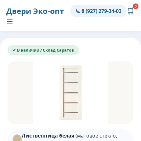
0
Двери
Эко-опт
🛒
📞 8 (927) 279-34-03
☰
✔ В наличии / Склад Саратов
Лиственница белая
(матовое стекло,