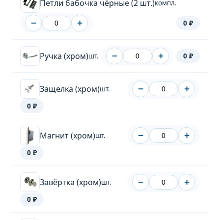
Петли бабочка чёрные (2 шт.)
компл.
−
+
0 ₽
Ручка (хром)
−
+
0 ₽
шт.
Защелка (хром)
−
+
шт.
0 ₽
Магнит (хром)
−
+
шт.
0 ₽
Завёртка (хром)
−
+
шт.
0 ₽