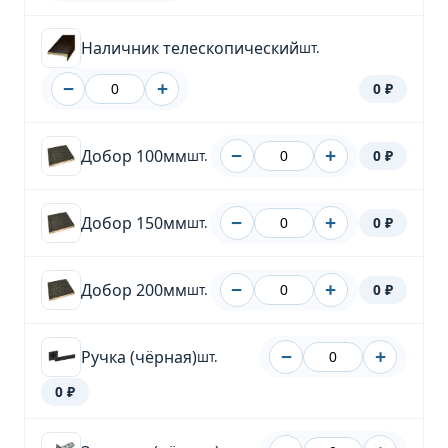
Наличник телескопический
шт.
−
+
0 ₽
Добор 100мм
−
+
0 ₽
шт.
Добор 150мм
−
+
0 ₽
шт.
Добор 200мм
−
+
0 ₽
шт.
Ручка (чёрная)
−
+
шт.
0 ₽