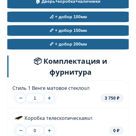
🏠 Дверь+коробка+наличники
📐 + добор 100мм
📏 + добор 150мм
📏 + добор 200мм
📦 Комплектация и
фурнитура
Стиль 1 Венге матовое стекло
шт.
−
+
3 750 ₽
Коробка телескопическая
шт.
−
+
0 ₽