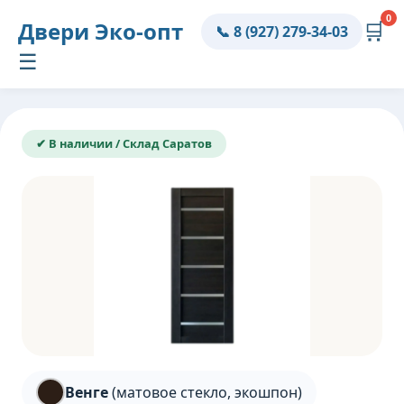
0
Двери
Эко-опт
🛒
📞 8 (927) 279-34-03
☰
✔ В наличии / Склад Саратов
Венге
(матовое стекло, экошпон)