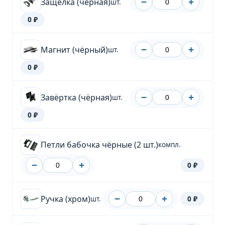
Защелка (чёрная)
−
+
шт.
0 ₽
Магнит (чёрный)
−
+
шт.
0 ₽
Завёртка (чёрная)
−
+
шт.
0 ₽
Петли бабочка чёрные (2 шт.)
компл.
−
+
0 ₽
Ручка (хром)
−
+
0 ₽
шт.